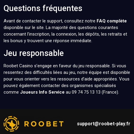
Questions fréquentes
Avant de contacter le support, consultez notre
FAQ complète
disponible sur le site. La majorité des questions courantes
concernant l’inscription, la connexion, les dépôts, les retraits et
les bonus y trouvent une réponse immédiate.
Jeu responsable
Roobet Casino s’engage en faveur du jeu responsable. Si vous
ressentez des difficultés liées au jeu, notre équipe est disponible
pour vous orienter vers les ressources d’aide appropriées. Vous
pouvez également contacter des organismes spécialisés
comme
Joueurs Info Service
au 09 74 75 13 13 (France).
support@roobet-play.fr